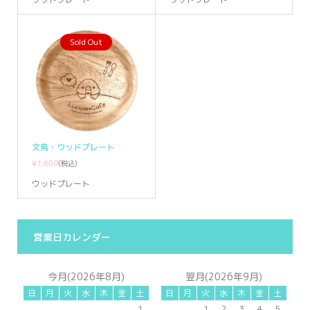
Sold Out
文鳥・ウッドプレート
¥1,650
(税込)
ウッドプレート
営業日カレンダー
今月(2026年8月)
翌月(2026年9月)
日
月
火
水
木
金
土
日
月
火
水
木
金
土
1
1
2
3
4
5