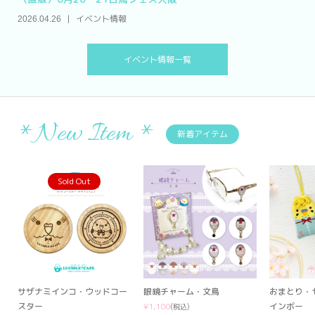
イベント情報
2026.04.26
イベント情報一覧
*New Item *
新着アイテム
Sold Out
セ
サザナミインコ・ウッドコー
眼鏡チャーム・文鳥
おまとり・
スター
¥1,100
インボー
(税込)