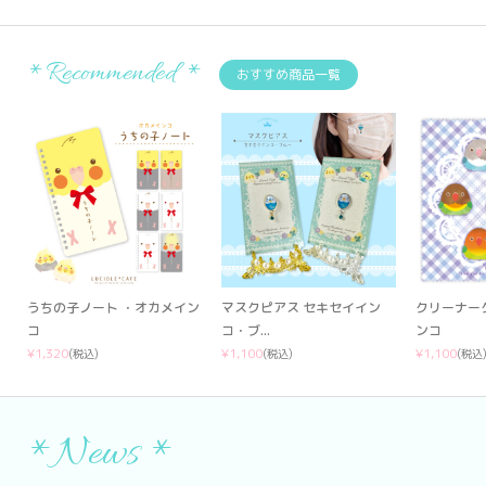
*Recommended *
おすすめ商品一覧
うちの子ノート ・オカメイン
マスクピアス セキセイイン
クリーナー
コ
コ・ブ...
ンコ
¥1,320
¥1,100
¥1,100
(税込)
(税込)
(税込
*News *