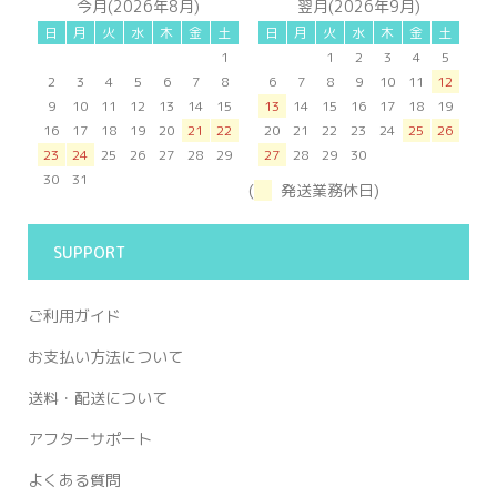
今月(2026年8月)
翌月(2026年9月)
日
月
火
水
木
金
土
日
月
火
水
木
金
土
1
1
2
3
4
5
2
3
4
5
6
7
8
6
7
8
9
10
11
12
9
10
11
12
13
14
15
13
14
15
16
17
18
19
16
17
18
19
20
21
22
20
21
22
23
24
25
26
23
24
25
26
27
28
29
27
28
29
30
30
31
(
発送業務休日)
SUPPORT
ご利用ガイド
お支払い方法について
送料・配送について
アフターサポート
よくある質問