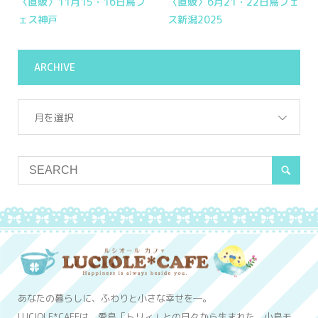
〈直販〉11月15・16日鳥フ
〈直販〉6月21・22日鳥フェ
ェス神戸
ス新潟2025
ARCHIVE
月を選択
あなたの暮らしに、ふわりと小さな幸せを─。
LUCIOLE*CAFEは、愛鳥「トリィ」との日々から生まれた、小鳥モ