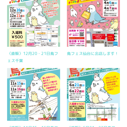
〈直販〉12月20・21日鳥フ
鳥フェス仙台に出店します！
ェス千葉