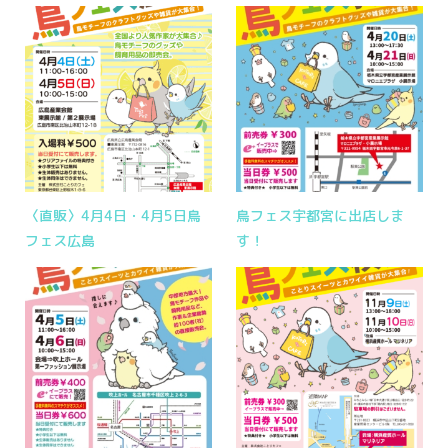
〈直販〉4月4日・4月5日鳥
鳥フェス宇都宮に出店しま
フェス広島
す！