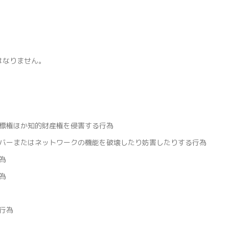
はなりません。
標権ほか知的財産権を侵害する行為
バーまたはネットワークの機能を破壊したり妨害したりする行為
為
為
行為