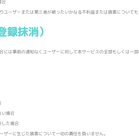
場合
りユーザーまたは第三者が被ったいかなる不利益または損害についても
登録抹消）
合には事前の通知なくユーザーに対して本サービスの全部もしくは一部
合
ない場合
断した場合
ーザーに生じた損害について一切の責任を負いません。