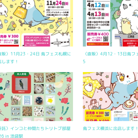
直販〉11月23・24日 鳥フェス札幌に
〈直販〉4月12・13日鳥フ
店します！
5
委託〉インコと仲間たちトリトブ部屋
鳥フェス横浜に出店します
26 in 池袋駅