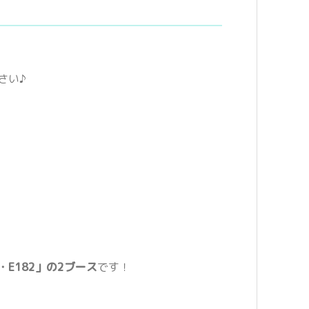
さい♪
1・E182」の2ブース
です！