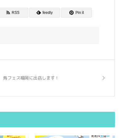
RSS
feedly
Pin it
鳥フェス福岡に出店します！