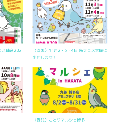
ェス仙台202
〈直販〉11月2・3・4日 鳥フェス大阪に
出店します！
！
〈委託〉ことりマルシェ博多