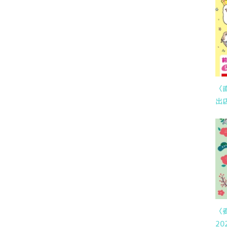
〈
出
〈
20